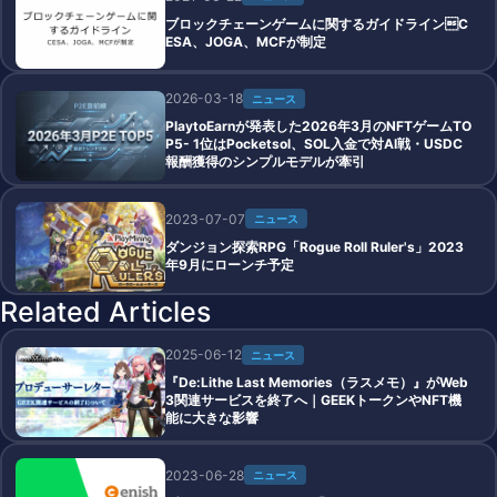
ブロックチェーンゲームに関するガイドラインC
ESA、JOGA、MCFが制定
2026-03-18
ニュース
PlaytoEarnが発表した2026年3月のNFTゲームTO
P5- 1位はPocketsol、SOL入金で対AI戦・USDC
報酬獲得のシンプルモデルが牽引
2023-07-07
ニュース
ダンジョン探索RPG「Rogue Roll Ruler's」2023
年9月にローンチ予定
Related Articles
2025-06-12
ニュース
『De:Lithe Last Memories（ラスメモ）』がWeb
3関連サービスを終了へ｜GEEKトークンやNFT機
能に大きな影響
2023-06-28
ニュース