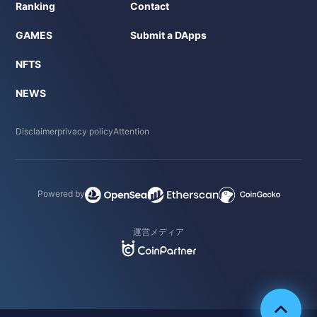
Ranking
Contact
GAMES
Submit a DApps
NFTS
NEWS
Disclaimer
privacy policy
Attention
Powered by
運営メディア