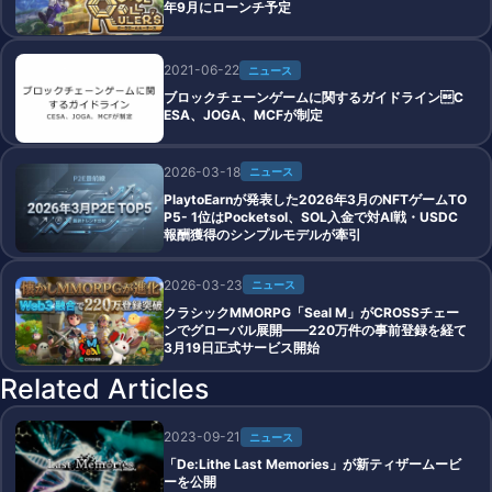
年9月にローンチ予定
2021-06-22
ニュース
ブロックチェーンゲームに関するガイドラインC
ESA、JOGA、MCFが制定
2026-03-18
ニュース
PlaytoEarnが発表した2026年3月のNFTゲームTO
P5- 1位はPocketsol、SOL入金で対AI戦・USDC
報酬獲得のシンプルモデルが牽引
2026-03-23
ニュース
クラシックMMORPG「Seal M」がCROSSチェー
ンでグローバル展開——220万件の事前登録を経て
3月19日正式サービス開始
Related Articles
2023-09-21
ニュース
「De:Lithe Last Memories」が新ティザームービ
ーを公開