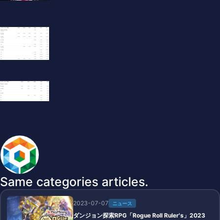
BlockchainGameInfo master
Same categories articles.
2023-07-07
ニュース
ダンジョン探索RPG「Rogue Roll Ruler's」2023