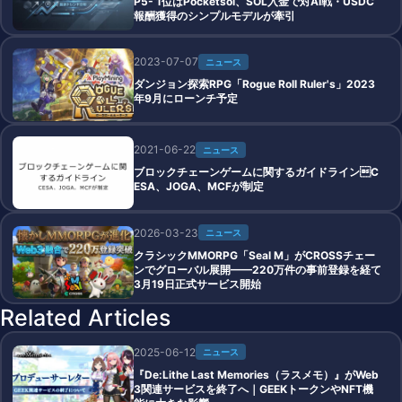
P5- 1位はPocketsol、SOL入金で対AI戦・USDC
報酬獲得のシンプルモデルが牽引
2023-07-07
ニュース
ダンジョン探索RPG「Rogue Roll Ruler's」2023
年9月にローンチ予定
2021-06-22
ニュース
ブロックチェーンゲームに関するガイドラインC
ESA、JOGA、MCFが制定
2026-03-23
ニュース
クラシックMMORPG「Seal M」がCROSSチェー
ンでグローバル展開——220万件の事前登録を経て
3月19日正式サービス開始
Related Articles
2025-06-12
ニュース
『De:Lithe Last Memories（ラスメモ）』がWeb
3関連サービスを終了へ｜GEEKトークンやNFT機