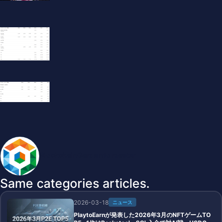
BlockchainGameInfo master
Same categories articles.
2026-03-18
ニュース
PlaytoEarnが発表した2026年3月のNFTゲームTO