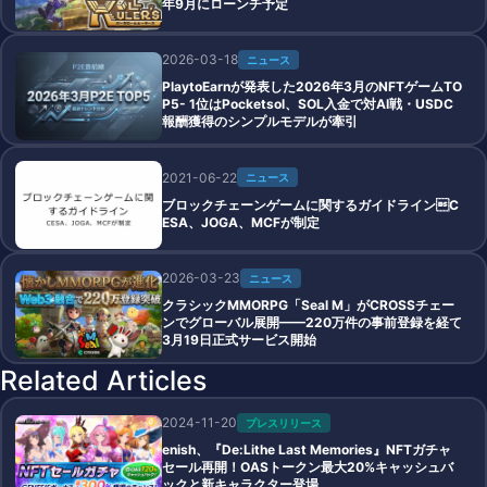
年9月にローンチ予定
2026-03-18
ニュース
PlaytoEarnが発表した2026年3月のNFTゲームTO
P5- 1位はPocketsol、SOL入金で対AI戦・USDC
報酬獲得のシンプルモデルが牽引
2021-06-22
ニュース
ブロックチェーンゲームに関するガイドラインC
ESA、JOGA、MCFが制定
2026-03-23
ニュース
クラシックMMORPG「Seal M」がCROSSチェー
ンでグローバル展開——220万件の事前登録を経て
3月19日正式サービス開始
Related Articles
2024-11-20
プレスリリース
enish、『De:Lithe Last Memories』NFTガチャ
セール再開！OASトークン最大20%キャッシュバ
ックと新キャラクター登場