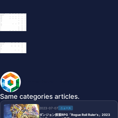
BlockchainGameInfo master
Same categories articles.
2023-07-07
ニュース
ダンジョン探索RPG「Rogue Roll Ruler's」2023