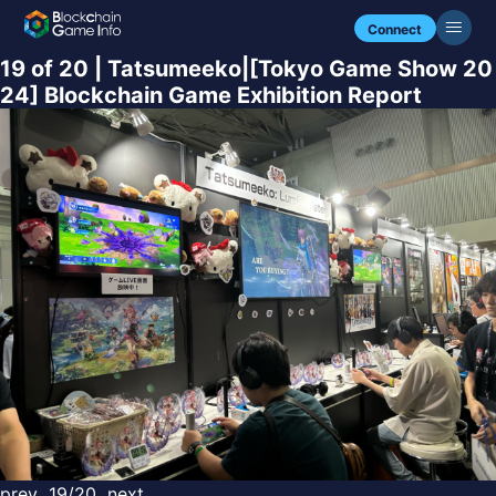
Connect
19 of 20 | Tatsumeeko|[Tokyo Game Show 20
24] Blockchain Game Exhibition Report
prev
19/20
next