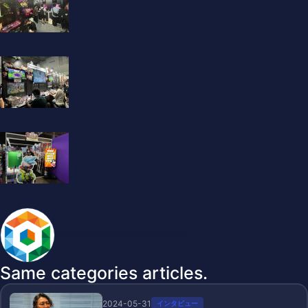
BlockchainGameInfo master
Same categories articles.
2024-05-31
インタビュー