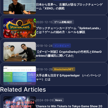
日本から世界へ、古瀬氏が語るブロックチェーンゲ
ーム「XENO」の挑戦
2020-12-15
ゲーム攻略/紹介
ブロックチェーンカードゲーム「SplinterLands」
とは？ゲームの始め方・ルールを解説
2018-10-24
インタビュー
【ダービー対談】CryptoDerbyの竹村氏とEtherD
erbiesの藤城氏に聞いてみた
2018-10-29
Blockchain/NFT
大手企業も注目するHyperledger （ハイパーレジ
ャー）とは
Related Articles
2024-09-09
News
Chance to Win Tickets to Tokyo Game Show 20