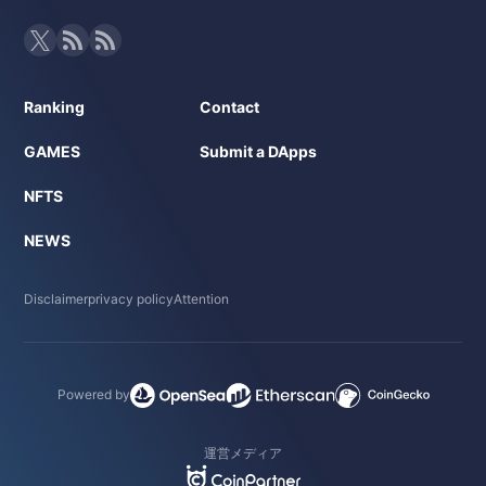
Ranking
Contact
GAMES
Submit a DApps
NFTS
NEWS
Disclaimer
privacy policy
Attention
Powered by
運営メディア