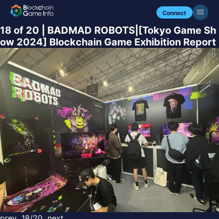
Connect
18 of 20 | BADMAD ROBOTS|[Tokyo Game Sh
ow 2024] Blockchain Game Exhibition Report
prev
18/20
next