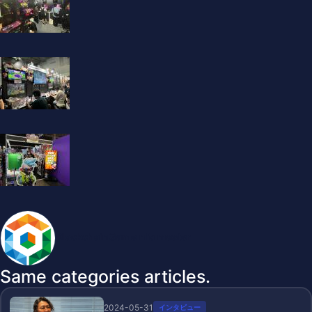
BlockchainGameInfo master
Same categories articles.
2024-05-31
インタビュー