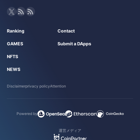
Ranking
Contact
GAMES
Submit a DApps
NFTS
NEWS
Disclaimer
privacy policy
Attention
Powered by
運営メディア