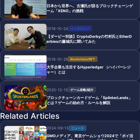
日本から世界へ、古瀬氏が語るブロックチェーンゲ
ーム「XENO」の挑戦
2018-10-24
インタビュー
【ダービー対談】CryptoDerbyの竹村氏とEtherD
erbiesの藤城氏に聞いてみた
2018-10-29
Blockchain/NFT
大手企業も注目するHyperledger （ハイパーレジ
ャー）とは
2020-12-15
ゲーム攻略/紹介
ブロックチェーンカードゲーム「SplinterLands」
とは？ゲームの始め方・ルールを解説
Related Articles
2024-09-13
ニュース
GMOメディア、東京ゲームショウ2024で「ポイ活