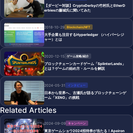
【ダービー対談】CryptoDerbyの竹村氏とEtherD
erbiesの藤城氏に聞いてみた
2018-10-29
Blockchain/NFT
大手企業も注目するHyperledger （ハイパーレジ
ャー）とは
2020-12-15
ゲーム攻略/紹介
ブロックチェーンカードゲーム「SplinterLands」
とは？ゲームの始め方・ルールを解説
2024-05-31
インタビュー
日本から世界へ、古瀬氏が語るブロックチェーンゲ
ーム「XENO」の挑戦
Related Articles
2024-09-09
キャンペーン
東京ゲームショウ2024招待券が当たる！Apeiron