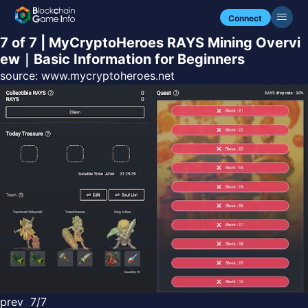
Connect
7 of 7 | MyCryptoHeroes RAYS Mining Overvi
ew｜Basic Information for Beginners
source:
www.mycryptoheroes.net
prev
7/7