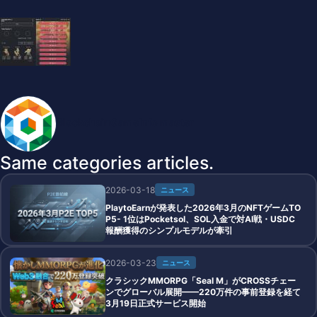
BlockchainGameInfo master
Same categories articles.
2026-03-18
ニュース
PlaytoEarnが発表した2026年3月のNFTゲームTO
P5- 1位はPocketsol、SOL入金で対AI戦・USDC
報酬獲得のシンプルモデルが牽引
2026-03-23
ニュース
クラシックMMORPG「Seal M」がCROSSチェー
ンでグローバル展開——220万件の事前登録を経て
3月19日正式サービス開始