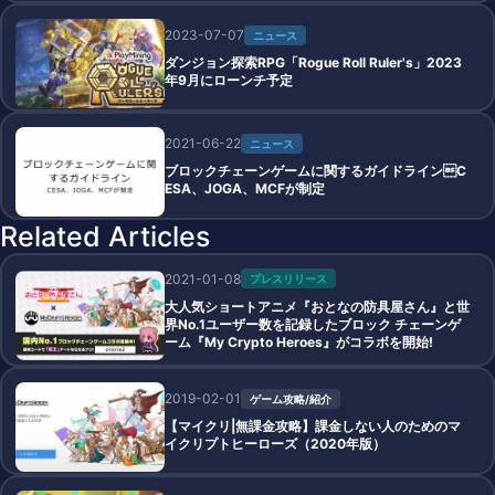
2023-07-07
ニュース
ダンジョン探索RPG「Rogue Roll Ruler's」2023
年9月にローンチ予定
2021-06-22
ニュース
ブロックチェーンゲームに関するガイドラインC
ESA、JOGA、MCFが制定
Related Articles
2021-01-08
プレスリリース
大人気ショートアニメ『おとなの防具屋さん』と世
界No.1ユーザー数を記録したブロック チェーンゲ
ーム『My Crypto Heroes』がコラボを開始!
2019-02-01
ゲーム攻略/紹介
【マイクリ|無課金攻略】課金しない人のためのマ
イクリプトヒーローズ（2020年版）