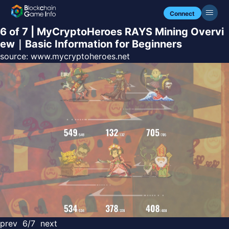
Connect
6 of 7 | MyCryptoHeroes RAYS Mining Overvi
ew｜Basic Information for Beginners
source:
www.mycryptoheroes.net
prev
6/7
next