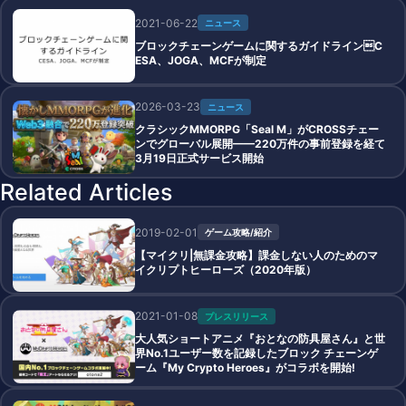
2021-06-22
ニュース
ブロックチェーンゲームに関するガイドラインC
ESA、JOGA、MCFが制定
2026-03-23
ニュース
クラシックMMORPG「Seal M」がCROSSチェー
ンでグローバル展開——220万件の事前登録を経て
3月19日正式サービス開始
Related Articles
2019-02-01
ゲーム攻略/紹介
【マイクリ|無課金攻略】課金しない人のためのマ
イクリプトヒーローズ（2020年版）
2021-01-08
プレスリリース
大人気ショートアニメ『おとなの防具屋さん』と世
界No.1ユーザー数を記録したブロック チェーンゲ
ーム『My Crypto Heroes』がコラボを開始!