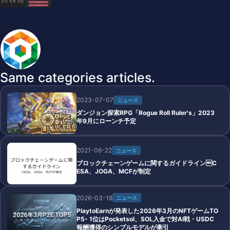
BlockchainGameInfo master
Same categories articles.
2023-07-07
ニュース
ダンジョン探索RPG「Rogue Roll Ruler's」2023
年9月にローンチ予定
2021-06-22
ニュース
ブロックチェーンゲームに関するガイドラインC
ESA、JOGA、MCFが制定
2026-03-18
ニュース
PlaytoEarnが発表した2026年3月のNFTゲームTO
P5- 1位はPocketsol、SOL入金で対AI戦・USDC
報酬獲得のシンプルモデルが牽引