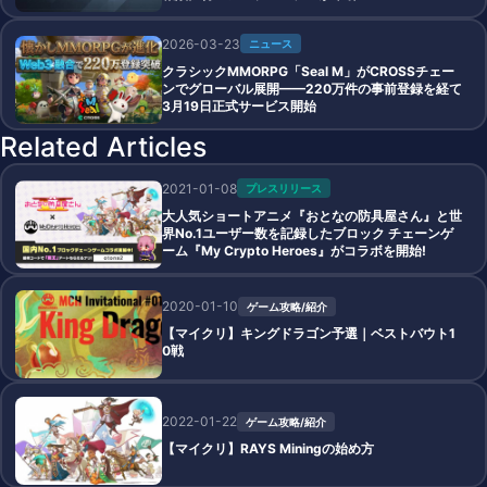
2026-03-23
ニュース
クラシックMMORPG「Seal M」がCROSSチェー
ンでグローバル展開——220万件の事前登録を経て
3月19日正式サービス開始
Related Articles
2021-01-08
プレスリリース
大人気ショートアニメ『おとなの防具屋さん』と世
界No.1ユーザー数を記録したブロック チェーンゲ
ーム『My Crypto Heroes』がコラボを開始!
2020-01-10
ゲーム攻略/紹介
【マイクリ】キングドラゴン予選｜ベストバウト1
0戦
2022-01-22
ゲーム攻略/紹介
【マイクリ】RAYS Miningの始め方