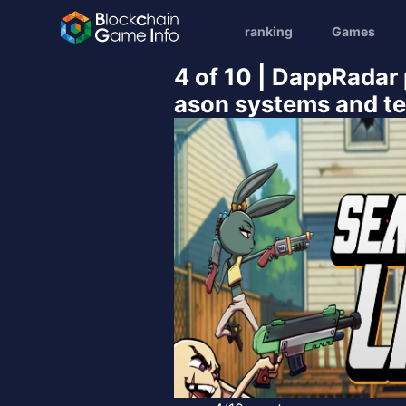
ranking
Games
4 of 10 | DappRadar
ason systems and tes