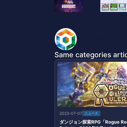
BlockchainGameInfo 
Same categories artic
2023-07-07
ニュース
ダンジョン探索RPG「Rogue Rol