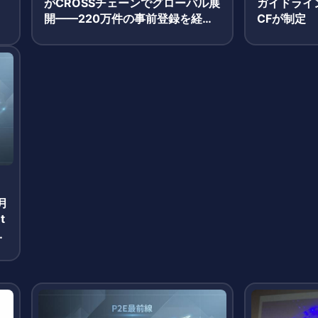
がCROSSチェーンでグローバル展
ガイドライン
開——220万件の事前登録を経て
CFが制定
3月19日正式サービス開始
月
t
報