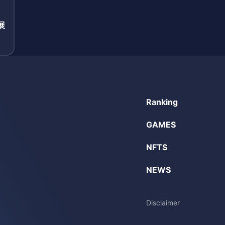
」
展
て
Ranking
GAMES
NFTS
NEWS
Disclaimer