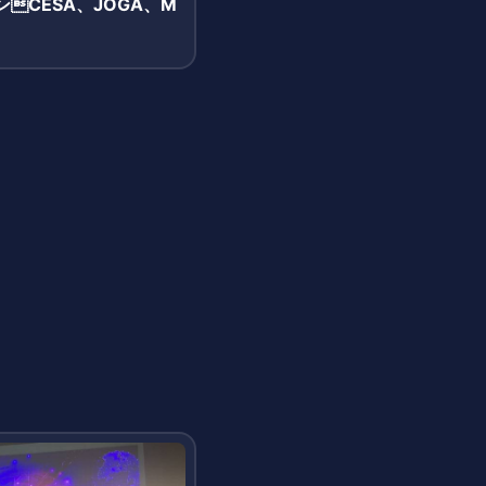
CESA、JOGA、M