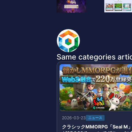
BlockchainGameInfo 
Same categories artic
2026-03-23
ニュース
クラシックMMORPG「Seal M