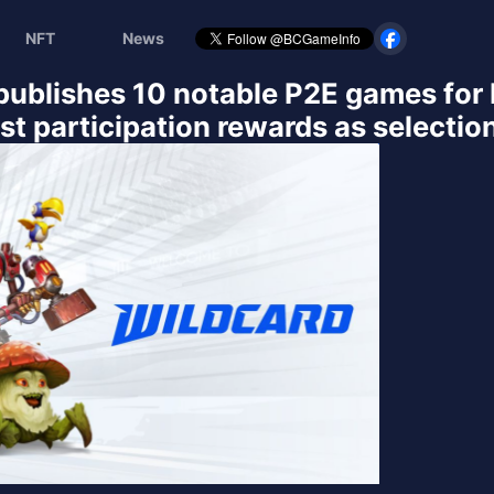
NFT
News
 publishes 10 notable P2E games for
t participation rewards as selection 