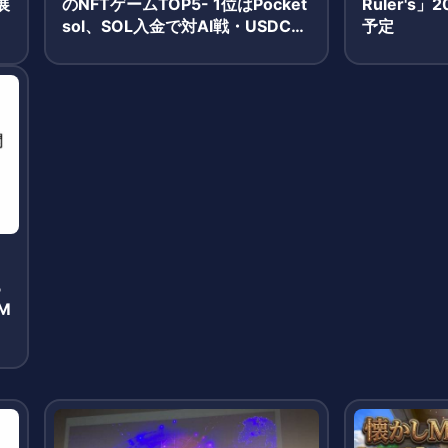
展
のNFTゲームTOP5- 1位はPocket
Ruler's
て
sol、SOL入金で対AI戦・USDC報
予定
酬獲得のシンプルモデルが牽引
る
M