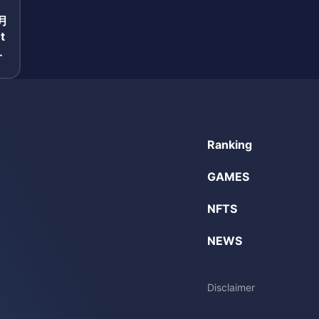
月
t
報
Ranking
GAMES
NFTS
NEWS
Disclaimer