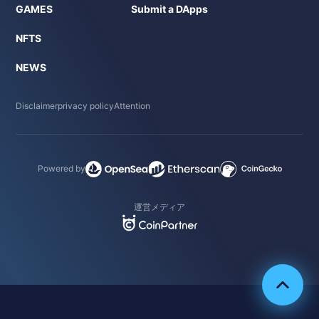
GAMES
Submit a DApps
NFTS
NEWS
Disclaimer
privacy policy
Attention
Powered by
運営メディア