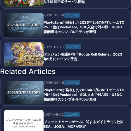
3月19日正式サービス開始
2026-03-18
ニュース
PlaytoEarnが発表した2026年3月のNFTゲームTO
P5- 1位はPocketsol、SOL入金で対AI戦・USDC
報酬獲得のシンプルモデルが牽引
2023-07-07
ニュース
ダンジョン探索RPG「Rogue Roll Ruler's」2023
年9月にローンチ予定
Related Articles
2026-03-18
ニュース
PlaytoEarnが発表した2026年3月のNFTゲームTO
P5- 1位はPocketsol、SOL入金で対AI戦・USDC
報酬獲得のシンプルモデルが牽引
2021-06-22
ニュース
ブロックチェーンゲームに関するガイドラインC
ESA、JOGA、MCFが制定