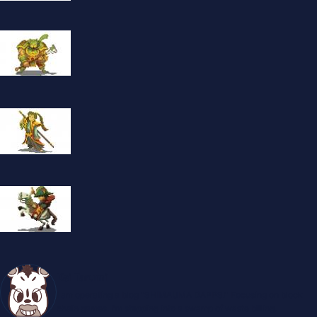
Kei Tarumi
I am operating a blog "SHIMAUMA DAPPS!" Focusing on block
chain games. I'm stepping into a swamp of waste billing.