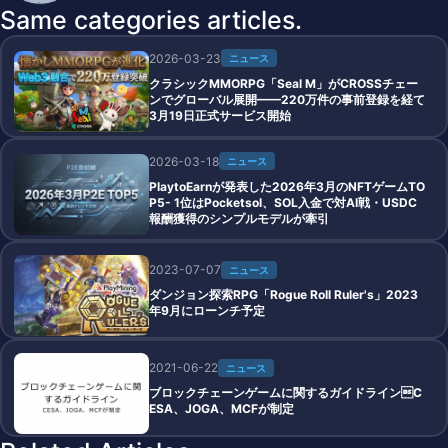
Same categories articles.
2026-03-23
ニュース
クラシックMMORPG「Seal M」がCROSSチェー
ンでグローバル展開——220万件の事前登録を経て
3月19日正式サービス開始
2026-03-18
ニュース
PlaytoEarnが発表した2026年3月のNFTゲームTO
P5- 1位はPocketsol、SOL入金で対AI戦・USDC
報酬獲得のシンプルモデルが牽引
2023-07-07
ニュース
ダンジョン探索RPG「Rogue Roll Ruler's」2023
年9月にローンチ予定
2021-06-22
ニュース
ブロックチェーンゲームに関するガイドラインC
ESA、JOGA、MCFが制定