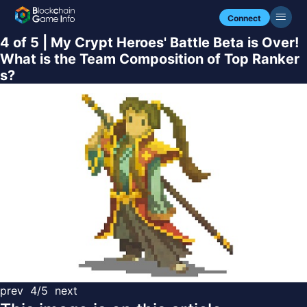
Connect
4 of 5 | My Crypt Heroes' Battle Beta is Over!
What is the Team Composition of Top Ranker
s?
prev
4/5
next