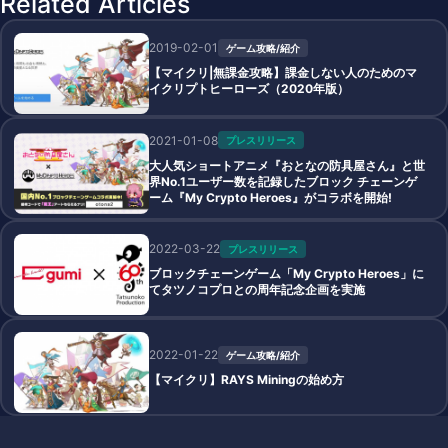
Related Articles
2019-02-01
ゲーム攻略/紹介
【マイクリ|無課金攻略】課金しない人のためのマ
イクリプトヒーローズ（2020年版）
2021-01-08
プレスリリース
大人気ショートアニメ『おとなの防具屋さん』と世
界No.1ユーザー数を記録したブロック チェーンゲ
ーム『My Crypto Heroes』がコラボを開始!
2022-03-22
プレスリリース
ブロックチェーンゲーム「My Crypto Heroes」に
てタツノコプロとの周年記念企画を実施
2022-01-22
ゲーム攻略/紹介
【マイクリ】RAYS Miningの始め方