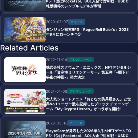
P5- 1位はPocketsol、SOL入金で対AI戦・USDC
報酬獲得のシンプルモデルが牽引
2023-07-07
ニュース
ダンジョン探索RPG「Rogue Roll Ruler's」2023
年9月にローンチ予定
Related Articles
2022-11-04
プレスリリース
株式会社スクウェア・エニックス、NFTデジタルシ
ール『資産性ミリオンアーサー』第五弾「-閣下と
秘密の神殿-」発売決定
2021-01-08
プレスリリース
大人気ショートアニメ『おとなの防具屋さん』と世
界No.1ユーザー数を記録したブロック チェーンゲ
ーム『My Crypto Heroes』がコラボを開始!
2026-03-18
ニュース
PlaytoEarnが発表した2026年3月のNFTゲームTO
P5- 1位はPocketsol、SOL入金で対AI戦・USDC