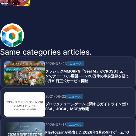
BlockchainGameInfo master
Same categories articles.
2026-03-23
ニュース
クラシックMMORPG「Seal M」がCROSSチェー
ンでグローバル展開——220万件の事前登録を経て
3月19日正式サービス開始
2021-06-22
ニュース
ブロックチェーンゲームに関するガイドラインC
ESA、JOGA、MCFが制定
2026-03-18
ニュース
PlaytoEarnが発表した2026年3月のNFTゲームTO