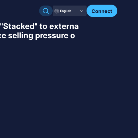
Connect
English
 "Stacked" to externa
e selling pressure o