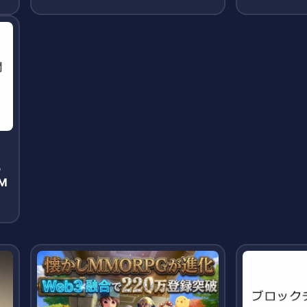
酬獲得のシンプルモデルが牽引
る
M