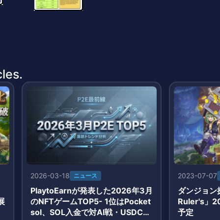
master
les.
2026-03-18
2023-07-07
ニュース
」
PlaytoEarnが発表した2026年3月
ダンジョン探索
展
のNFTゲームTOP5- 1位はPocket
Ruler's
て
sol、SOL入金で対AI戦・USDC報
予定