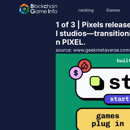
ranking
Games
1 of 3 | Pixels rele
l studios—transition
n PIXEL.
source:
www.geekmetaverse.com