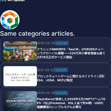
BlockchainGameInfo master
Same categories articles.
2026-03-23
ニュース
クラシックMMORPG「Seal M」がCROSSチェー
ンでグローバル展開——220万件の事前登録を経て
3月19日正式サービス開始
2021-06-22
ニュース
ブロックチェーンゲームに関するガイドラインC
ESA、JOGA、MCFが制定
2026-03-18
ニュース
PlaytoEarnが発表した2026年3月のNFTゲームTO
P5- 1位はPocketsol、SOL入金で対AI戦・USDC
報酬獲得のシンプルモデルが牽引