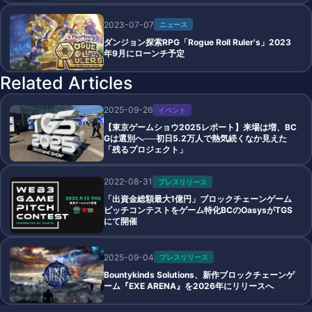
2023-07-07
ニュース
ダンジョン探索RPG「Rogue Roll Ruler's」2023
年9月にローンチ予定
Related Articles
2025-09-26
イベント
【東京ゲームショウ2025レポート】来場は増、BC
Gは選別へ──初日5.2万人で熱気続くなか見えた
「残るプロジェクト」
2022-08-31
プレスリリース
「出資金総額最大1億円」ブロックチェーンゲーム
ピッチコンテストをゲーム特化BCのOasysがTGS
にて開催
2025-09-04
プレスリリース
Bountykinds Solutions、新作ブロックチェーンゲ
ーム『EXE ARENA』を2026年にリリースへ