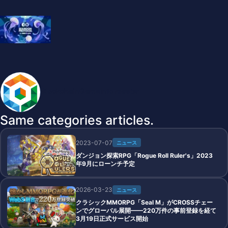
BlockchainGameInfo master
Same categories articles.
2023-07-07
ニュース
ダンジョン探索RPG「Rogue Roll Ruler's」2023
年9月にローンチ予定
2026-03-23
ニュース
クラシックMMORPG「Seal M」がCROSSチェー
ンでグローバル展開——220万件の事前登録を経て
3月19日正式サービス開始