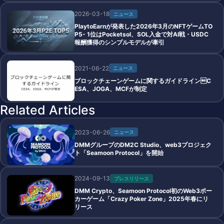
2026-03-18
ニュース
PlaytoEarnが発表した2026年3月のNFTゲームTO
P5- 1位はPocketsol、SOL入金で対AI戦・USDC
報酬獲得のシンプルモデルが牽引
2021-06-22
ニュース
ブロックチェーンゲームに関するガイドラインC
ESA、JOGA、MCFが制定
Related Articles
2023-06-26
ニュース
DMMグループのDM2C Studio、web3プロジェク
ト「Seamoon Protocol」を開始
2024-09-13
プレスリリース
DMM Crypto、Seamoon Protocol初のWeb3ポー
カーゲーム「Crazy Poker Zone」2025年春にリ
リース