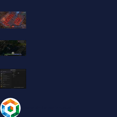
BlockchainGameInfo master