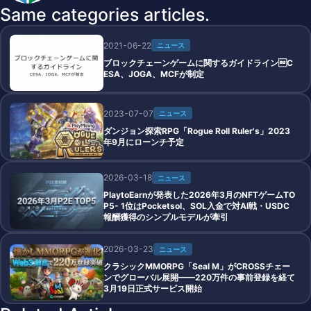
Same categories articles.
2021-06-22
ニュース
ブロックチェーンゲームに関するガイドラインC
ESA、JOGA、MCFが制定
2023-07-07
ニュース
ダンジョン探索RPG「Rogue Roll Ruler's」2023
年9月にローンチ予定
2026-03-18
ニュース
PlaytoEarnが発表した2026年3月のNFTゲームTO
P5- 1位はPocketsol、SOL入金で対AI戦・USDC
報酬獲得のシンプルモデルが牽引
2026-03-23
ニュース
クラシックMMORPG「Seal M」がCROSSチェー
ンでグローバル展開——220万件の事前登録を経て
3月19日正式サービス開始