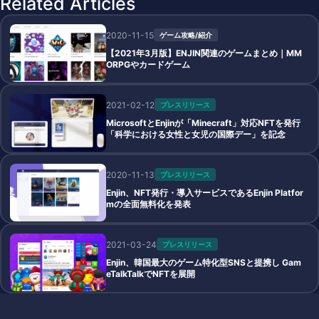
Related Articles
2020-11-15
ゲーム攻略/紹介
【2021年3月版】ENJIN関連のゲームまとめ｜MM
ORPGやカードゲーム
2021-02-12
プレスリリース
MicrosoftとEnjinが「Minecraft」対応NFTを発行
「科学における女性と女児の国際デー」を記念
2020-11-13
プレスリリース
Enjin、NFT発行・導入サービスであるEnjin Platfor
mの全面無料化を発表
2021-03-24
プレスリリース
Enjin、韓国最大のゲーム特化型SNSと提携し Gam
eTalkTalkでNFTを展開