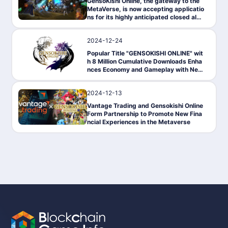
GensoKishi Online, the gateway to the
MetaVerse, is now accepting applicatio
ns for its highly anticipated closed alph
a test on May 17!
2024-12-24
News
Popular Title "GENSOKISHI ONLINE" wit
h 8 Million Cumulative Downloads Enha
nces Economy and Gameplay with New
NFT System
2024-12-13
PressRelease
Vantage Trading and Gensokishi Online
Form Partnership to Promote New Fina
ncial Experiences in the Metaverse