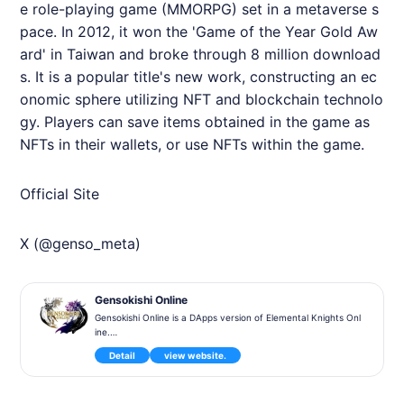
e role-playing game (MMORPG) set in a metaverse s
pace. In 2012, it won the 'Game of the Year Gold Aw
ard' in Taiwan and broke through 8 million download
s. It is a popular title's new work, constructing an ec
onomic sphere utilizing NFT and blockchain technolo
gy. Players can save items obtained in the game as
NFTs in their wallets, or use NFTs within the game.
Official Site
X (@genso_meta)
Gensokishi Online
Gensokishi Online is a DApps version of Elemental Knights Onl
ine.
It will be released for PC, Android, and iOS. Closed Alpha testi
Detail
view website.
ng is scheduled for May 2022.
"Gensokishi Online (Genso Kishi Online - Meta World) is a bloc
kchain MMORPG based on the world of the 3D MMORPG 'Ele