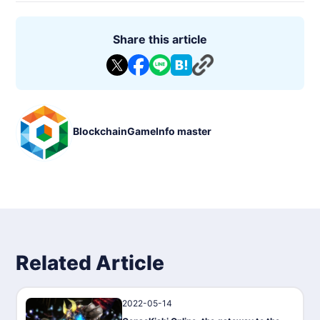
mental Knights Online'. Elemental Knights Online won the Gol
d Prize at the 2012 Taiwan Game Star Award and was the bes
t-selling mobile game in Taiwan in 2012.
Share this article
- Genre: MMORPG, Online, 3D
- Supported Languages: Traditional Chinese, English, Japanes
e
- Compatible Platforms: PC, Android, iOS
- Blockchain: Polygon/MATIC network.
- Tokens: $MV (UTILITY token), $ROND (in-game coin)
- Exchanges: Bybit, Kraken, Gate.IO, KuCoin, MEXC, Uniswa
BlockchainGameInfo master
p, Quickswap, Hotbit
- Marketplaces: OpenSea, Elemental Knights Marketplace
- Whitepaper: https://genso.game/pdf/WhitePaper_genso_J
P.pdf
- Operator: Metap Inc."
Related Article
2022-05-14
News