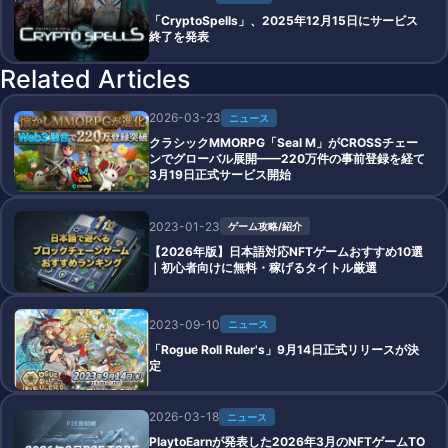
「CryptoSpells」、2025年12月15日にサービス
終了を発表
Related Articles
2026-03-23
ニュース
クラシックMMORPG「Seal M」がCROSSチェー
ンでグローバル展開——220万件の事前登録を経て
3月19日正式サービス開始
2023-01-23
ゲーム攻略/紹介
【2026年版】日本語対応NFTゲームおすすめ10選
｜初心者向けに無料・稼げるタイトル厳選
2023-09-10
ニュース
「Rogue Roll Ruler's」9月14日正式リリースが決
定
2026-03-18
ニュース
PlaytoEarnが発表した2026年3月のNFTゲームTO