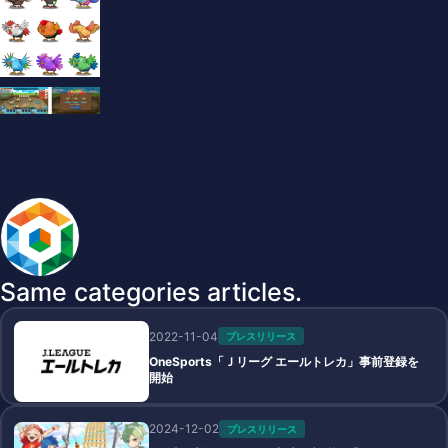
BlockchainGameInfo master
Same categories articles.
2022-11-04
プレスリリース
OneSports「Ｊリーグ エールトレカ」事前登録を
開始
2024-12-02
プレスリリース