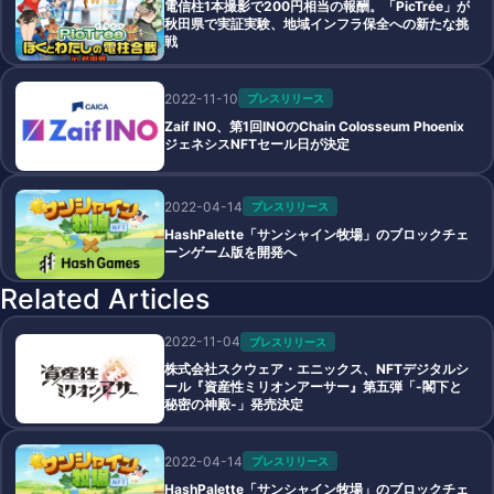
電信柱1本撮影で200円相当の報酬。「PicTrée」が
秋田県で実証実験、地域インフラ保全への新たな挑
戦
2022-11-10
プレスリリース
Zaif INO、第1回INOのChain Colosseum Phoenix
ジェネシスNFTセール日が決定
2022-04-14
プレスリリース
HashPalette「サンシャイン牧場」のブロックチェ
ーンゲーム版を開発へ
Related Articles
2022-11-04
プレスリリース
株式会社スクウェア・エニックス、NFTデジタルシ
ール『資産性ミリオンアーサー』第五弾「-閣下と
秘密の神殿-」発売決定
2022-04-14
プレスリリース
HashPalette「サンシャイン牧場」のブロックチェ