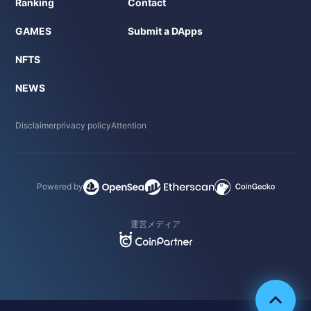
Ranking
Contact
GAMES
Submit a DApps
NFTS
NEWS
Disclaimer
privacy policy
Attention
Powered by
運営メディア