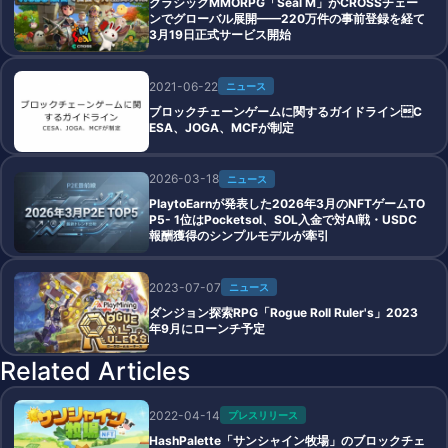
クラシックMMORPG「Seal M」がCROSSチェー
ンでグローバル展開——220万件の事前登録を経て
3月19日正式サービス開始
2021-06-22
ニュース
ブロックチェーンゲームに関するガイドラインC
ESA、JOGA、MCFが制定
2026-03-18
ニュース
PlaytoEarnが発表した2026年3月のNFTゲームTO
P5- 1位はPocketsol、SOL入金で対AI戦・USDC
報酬獲得のシンプルモデルが牽引
2023-07-07
ニュース
ダンジョン探索RPG「Rogue Roll Ruler's」2023
年9月にローンチ予定
Related Articles
2022-04-14
プレスリリース
HashPalette「サンシャイン牧場」のブロックチェ