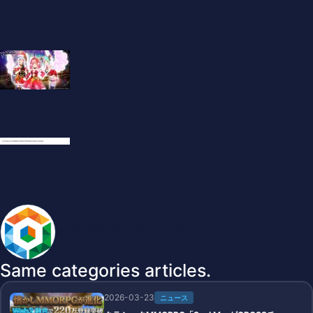
BlockchainGameInfo master
Same categories articles.
2026-03-23
ニュース