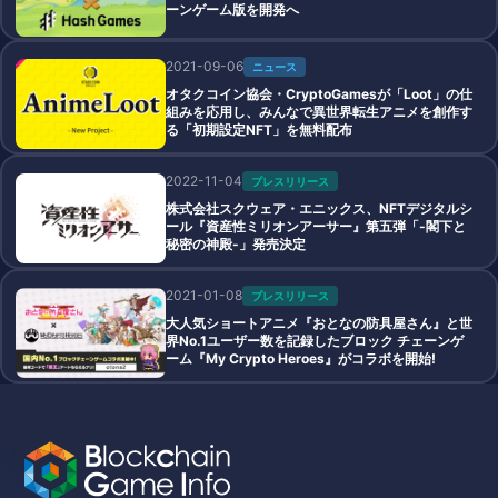
ーンゲーム版を開発へ
2021-09-06
ニュース
オタクコイン協会・CryptoGamesが「Loot」の仕
組みを応用し、みんなで異世界転生アニメを創作す
る「初期設定NFT」を無料配布
2022-11-04
プレスリリース
株式会社スクウェア・エニックス、NFTデジタルシ
ール『資産性ミリオンアーサー』第五弾「-閣下と
秘密の神殿-」発売決定
2021-01-08
プレスリリース
大人気ショートアニメ『おとなの防具屋さん』と世
界No.1ユーザー数を記録したブロック チェーンゲ
ーム『My Crypto Heroes』がコラボを開始!