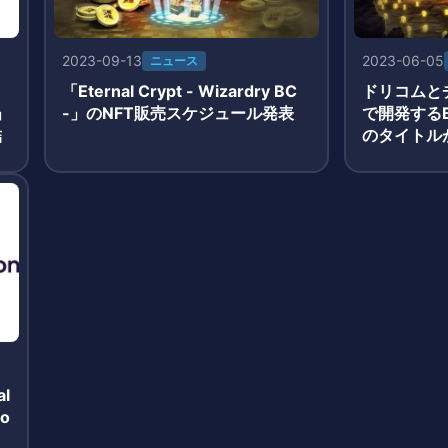
2023-09-13
2023-06-05
ニュース
ロ
「Eternal Crypt - Wizardry BC
ドリコムと
」
-」のNFT販売スケジュール発表
で開発するB
結
のタイトル
公開
l
go