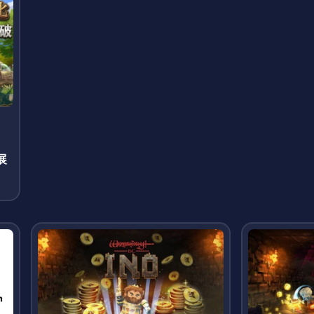
」
展
て