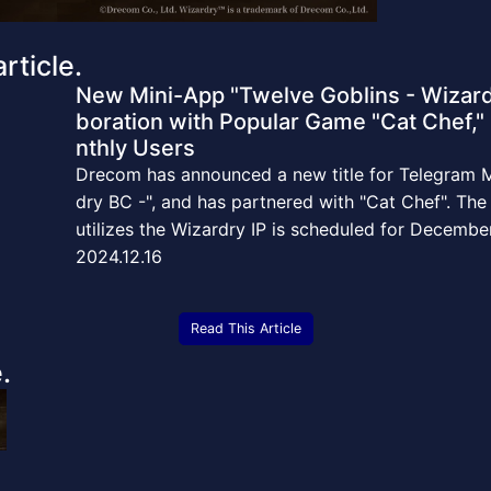
rticle.
New Mini-App "Twelve Goblins - Wizard
boration with Popular Game "Cat Chef," 
nthly Users
Drecom has announced a new title for Telegram M
dry BC -", and has partnered with "Cat Chef". The 
utilizes the Wizardry IP is scheduled for Decembe
2024.12.16
Read This Article
.