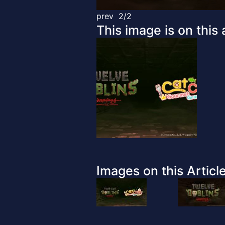
prev
2/2
This image is on this a
Images on this Article