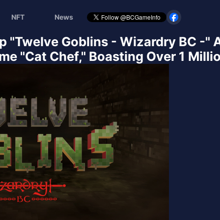
NFT
News
pp "Twelve Goblins - Wizardry BC -"
me "Cat Chef," Boasting Over 1 Mill