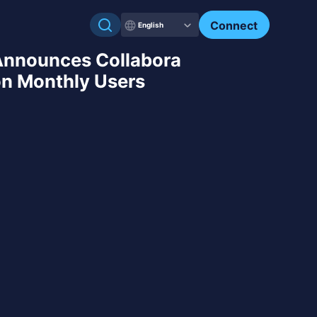
Connect
English
 Announces Collabora
ion Monthly Users