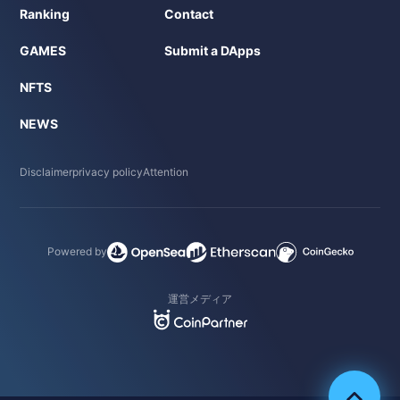
Ranking
Contact
GAMES
Submit a DApps
NFTS
NEWS
Disclaimer
privacy policy
Attention
Powered by
運営メディア