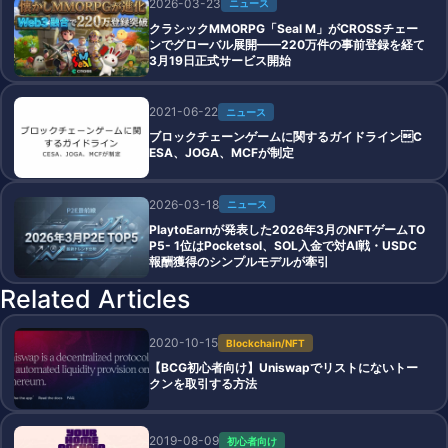
2026-03-23
ニュース
クラシックMMORPG「Seal M」がCROSSチェー
ンでグローバル展開——220万件の事前登録を経て
3月19日正式サービス開始
2021-06-22
ニュース
ブロックチェーンゲームに関するガイドラインC
ESA、JOGA、MCFが制定
2026-03-18
ニュース
PlaytoEarnが発表した2026年3月のNFTゲームTO
P5- 1位はPocketsol、SOL入金で対AI戦・USDC
報酬獲得のシンプルモデルが牽引
Related Articles
2020-10-15
Blockchain/NFT
【BCG初心者向け】Uniswapでリストにないトー
クンを取引する方法
2019-08-09
初心者向け