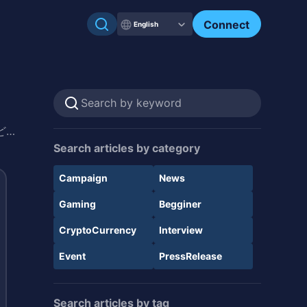
Connect
English
ど…
Search articles by category
Campaign
News
Gaming
Begginer
CryptoCurrency
Interview
Event
PressRelease
Search articles by tag